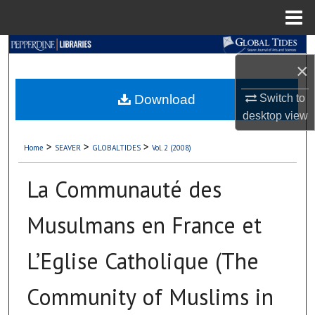
Menu
Home
Search
×
Browse Collections
Download
Switch to
desktop
view
My Account
>
>
>
Home
SEAVER
GLOBALTIDES
Vol. 2 (2008)
About
La Communauté des
Digital Commons Network™
Musulmans en France et
L’Eglise Catholique (The
Community of Muslims in