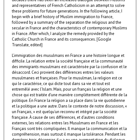
and representatives of French Catholicism in an attempt to solve
these problems for future generations. In the following article, I
begin with a brief history of Muslim immigration to France,
followed by a summary of the separation the religious and the
secular in France and the characteristics of contemporary Muslims
in France. After which, I analyze the remedy provided by the
Catholic Church in France and its consequences. [Google
Translate, edited]
L’immigration des musulmans en France a une histoire longue et
difficile. La relation entre la société française et la communauté
des immigrants musulmans est caractérisée par la confusion et le
désaccord. Ceci provient des différences entres les valeurs
musulmanes et françaises. Pour le musulman, la religion est ce
qui le caractérise, ce qui dicte tout dans sa vie et tout est
entremêlé avec l’Islam. Mais, pour un français la religion et une
chose qui est traitée d’une manière complètement différente de la
politique. En France la religion a sa place dans la vie quotidienne
et la politique a une autre. Dans le contexte de notre discussion, «
un Français, » est quelqu’un reconnu et intégré par la société
française. À cause de ses différences, et d’autres conditions
externes, les relations entres les Musulmans en France et les
Français sont très compliquées. Il manque la communication et la
compréhension, mais surtout il manque la tolérance. Pendant les
dernières trois décennies il y a eu une augmentation du dialogue