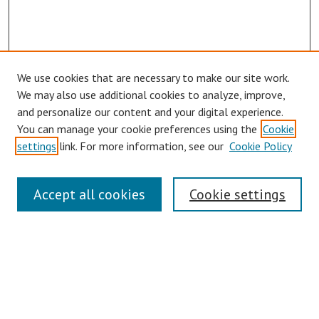
We use cookies that are necessary to make our site work.
We may also use additional cookies to analyze, improve,
and personalize our content and your digital experience.
You can manage your cookie preferences using the
Cookie
settings
link. For more information, see our
Cookie Policy
Journal Home
Accept all cookies
Cookie settings
About This Journal
Editorial Board
Information for Authors
Podcast
Submit Article
Most Popular Papers
Receive Email Notices or RSS