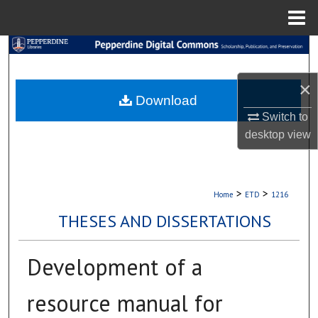
Menu
Home
Search
×
Browse Collections
Download
Switch to
My Account
desktop
view
About
Digital Commons Network™
>
>
Home
ETD
1216
THESES AND DISSERTATIONS
Development of a
resource manual for