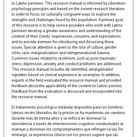
to Latino parolees. This resource manual is informed by Liberation
psychology principles and based on the current research literature
in order to focus on culturally congruent ways to explore the
strengths and challenges faced by this population. A primary goal
of this resource is to help service providers who work with Latino
parolees develop a greater awareness and understanding of the
context of their clients’ experiences, concerns, and expectations
and to provide avenues for introducing and discussing these
issues. Special attention is given to the role of culture, gender
roles, race, marginalization, and intergenerational trauma.
Common issues related to recidivism, such as post-traumatic
stress, depression, anxiety, and conduct problems are addressed.
This resource manual includes de-identified, amalgamated
vignettes based on clinical experience as examples. In addition,
experts in the field evaluated the resource manual and provided
feedback about the applicability of the content to Latino paroles.
Feedback from the evaluators is discussed and incorporated into
the resource manual.
El tratamiento psicológico estándar disponible para los hombres
latinos recién liberados de la prisión se ha mantenido sin cambios
durante más de treinta años y se enfoca en disminuir la
reincidencia a través de intervenciones cognitivo-conductuales al
manejar y disminuir los comportamientos que infringen la ley. Sin
embargo, la experiencia clínica con los presos sugiere que las